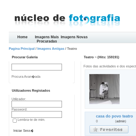
Home
Imagens Mais
Imagens Novas
Procuradas
Pagina Principal
/
Imagens Antigas
/ Teatro
Procurar Galeria
Teatro ~ (Hits: 159191)
Fotos das actividades e dos espec
Procura Avan�ada
Utilizadores Registados
Utilizador:
Password:
casa do povo teatro
Lembra-te de mim.
0
(
admin
)