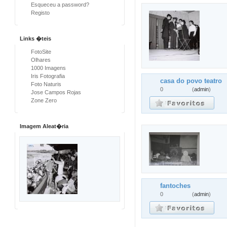
Esqueceu a password?
Registo
Links �teis
FotoSite
Olhares
1000 Imagens
Iris Fotografia
casa do povo teatro
Foto Naturis
0
(
admin
)
Jose Campos Rojas
Zone Zero
Imagem Aleat�ria
fantoches
0
(
admin
)