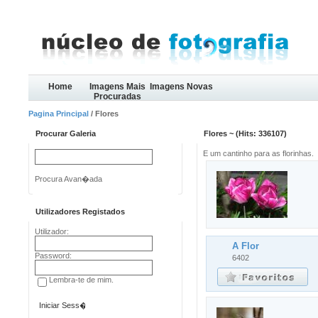
Home
Imagens Mais
Imagens Novas
Procuradas
Pagina Principal
/ Flores
Procurar Galeria
Flores ~ (Hits: 336107)
E um cantinho para as florinhas.
Procura Avan�ada
Utilizadores Registados
Utilizador:
A Flor
Password:
6402
Lembra-te de mim.