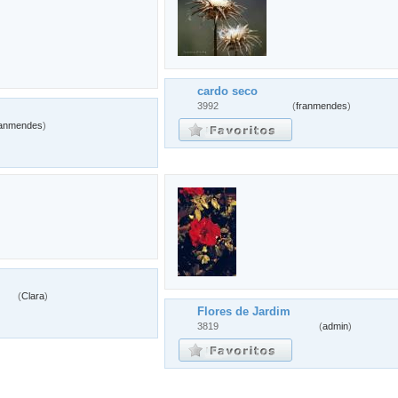
cardo seco
3992
(
franmendes
)
ranmendes
)
(
Clara
)
Flores de Jardim
3819
(
admin
)