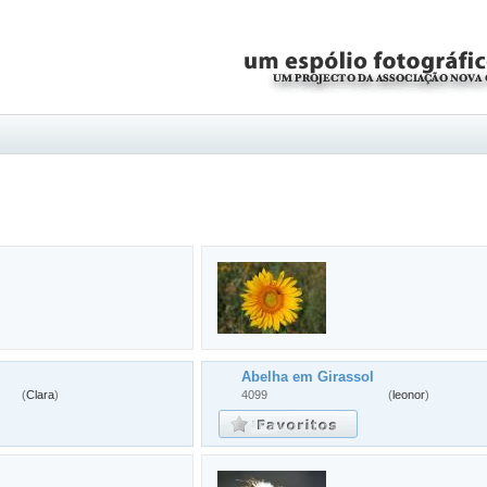
Abelha em Girassol
(
Clara
)
4099
(
leonor
)