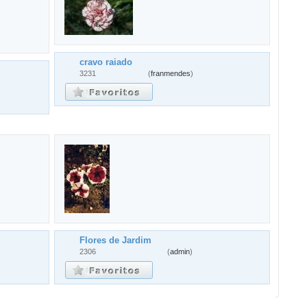
cravo raiado
3231
(
franmendes
)
Flores de Jardim
2306
(
admin
)