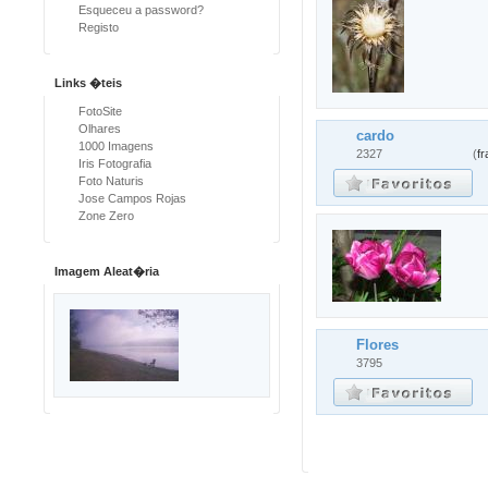
Esqueceu a password?
Registo
Links �teis
FotoSite
Olhares
cardo
1000 Imagens
2327
(
f
Iris Fotografia
Foto Naturis
Jose Campos Rojas
Zone Zero
Imagem Aleat�ria
Flores
3795